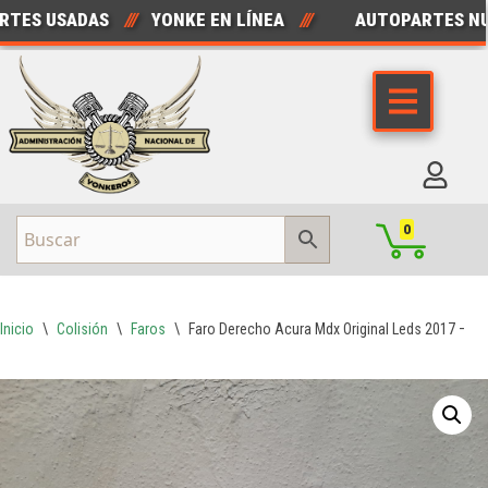
ES USADAS
///
YONKE EN LÍNEA
///
AUTOPARTES NUE
Saltar
al
contenido
0
Inicio
\
Colisión
\
Faros
\
Faro Derecho Acura Mdx Original Leds 2017 – 2