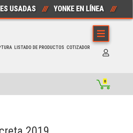
ADAS
///
YONKE EN LÍNEA
///
AUTO
PTURA
LISTADO DE PRODUCTOS
COTIZADOR
0
creta 2019