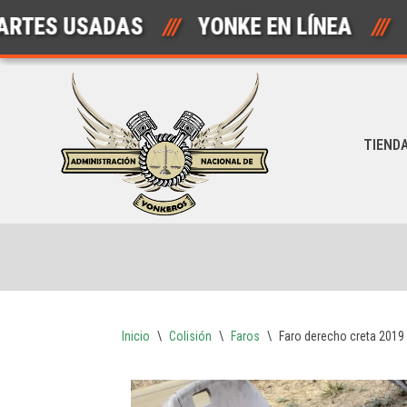
 USADAS
///
YONKE EN LÍNEA
///
AU
Saltar
al
contenido
TIEND
Inicio
\
Colisión
\
Faros
\
Faro derecho creta 2019