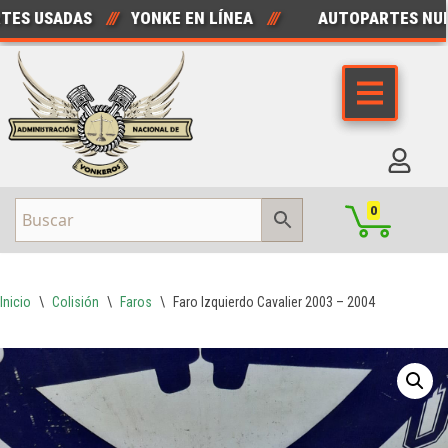
 USADAS
///
YONKE EN LÍNEA
///
AUTOPARTES NUEVA
Saltar
al
contenido
0
Inicio
\
Colisión
\
Faros
\
Faro Izquierdo Cavalier 2003 – 2004