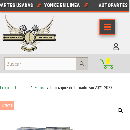
RTES USADAS
///
YONKE EN LÍNEA
///
AUTOPARTES N
Saltar
al
contenido
0
Inicio
\
Colisión
\
Faros
\
faro izquierdo tornado van 2021-2023
¡Oferta!