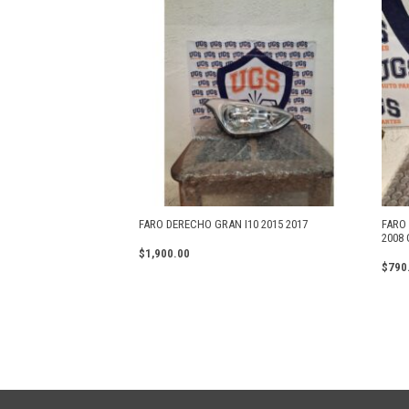
FARO DERECHO GRAN I10 2015 2017
FARO 
2008 
$
1,900.00
$
790