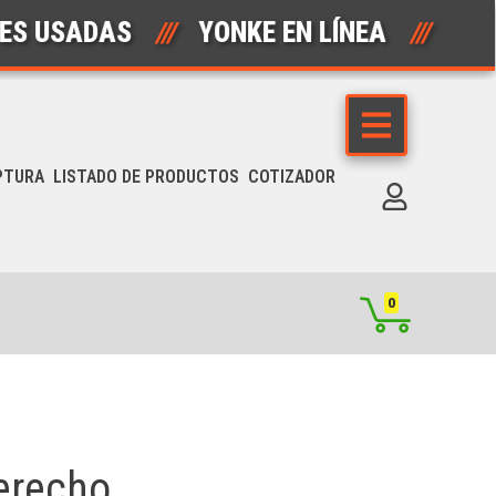
SADAS
///
YONKE EN LÍNEA
///
AUTO
PTURA
LISTADO DE PRODUCTOS
COTIZADOR
0
erecho