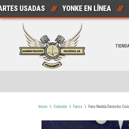
 USADAS
///
YONKE EN LÍNEA
///
A
Saltar
al
contenido
TIEND
Inicio
\
Colisión
\
Faros
\
Faro Niebla Derecho Civic