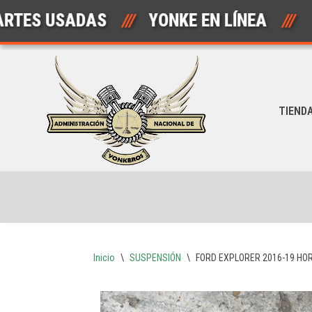
 USADAS
///
YONKE EN LÍNEA
///
AU
Saltar
al
contenido
TIEND
Inicio
\
SUSPENSIÓN
\
FORD EXPLORER 2016-19 HO