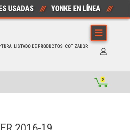
ADAS
///
YONKE EN LÍNEA
///
AUTO
PTURA
LISTADO DE PRODUCTOS
COTIZADOR
0
ER 2016-19