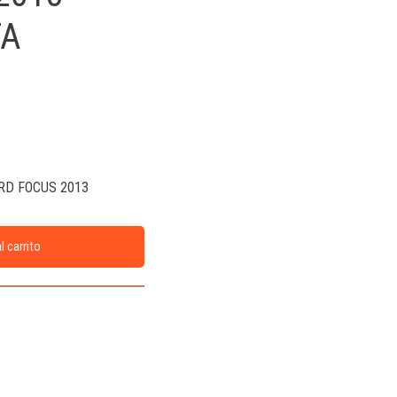
TA
RD FOCUS 2013
l carrito