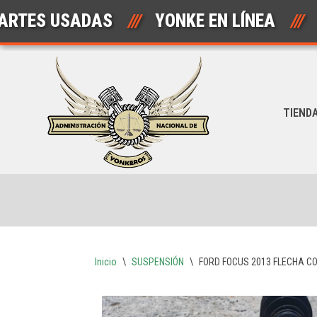
 USADAS
///
YONKE EN LÍNEA
///
A
Saltar
al
contenido
TIEND
Inicio
\
SUSPENSIÓN
\
FORD FOCUS 2013 FLECHA C