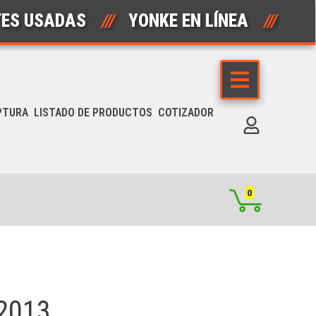
SADAS
///
YONKE EN LÍNEA
///
AUTO
PTURA
LISTADO DE PRODUCTOS
COTIZADOR
0
2013