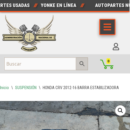
ES USADAS
///
YONKE EN LÍNEA
///
AUTOPARTES NUE
Saltar
al
contenido
0
Inicio
\
SUSPENSIÓN
\
HONDA CRV 2012-16 BARRA ESTABILIZADORA