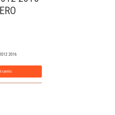
ERO
012 2016
l carrito