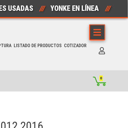
ADAS
///
YONKE EN LÍNEA
///
AUTO
PTURA
LISTADO DE PRODUCTOS
COTIZADOR
0
012 2016