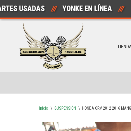
 USADAS
///
YONKE EN LÍNEA
///
AU
Saltar
al
contenido
TIEND
Inicio
\
SUSPENSIÓN
\
HONDA CRV 2012 2016 MAN