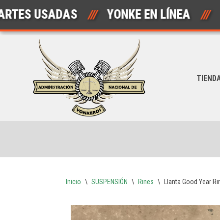
 USADAS
///
YONKE EN LÍNEA
///
AU
Saltar
al
contenido
TIEND
Inicio
\
SUSPENSIÓN
\
Rines
\
Llanta Good Year R