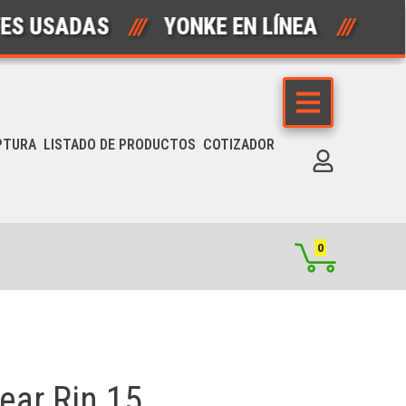
ADAS
///
YONKE EN LÍNEA
///
AUTO
PTURA
LISTADO DE PRODUCTOS
COTIZADOR
0
ear Rin 15