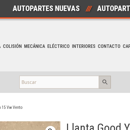
TOPARTES NUEVAS
///
AUTOPARTES US
A
COLISIÓN
MECÁNICA
ELÉCTRICO
INTERIORES
CONTACTO
CA
in 15 Vw Vento
Llanta Good Y