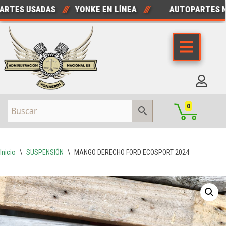
TES USADAS
///
YONKE EN LÍNEA
///
AUTOPARTES NU
Saltar
al
contenido
0
Inicio
\
SUSPENSIÓN
\
MANGO DERECHO FORD ECOSPORT 2024