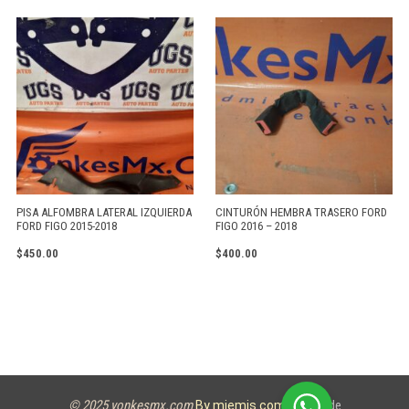
PISA ALFOMBRA LATERAL IZQUIERDA
CINTURÓN HEMBRA TRASERO FORD
FORD FIGO 2015-2018
FIGO 2016 – 2018
$
450.00
$
400.00
© 2025 yonkesmx.com
Aviso de
By miemis.com