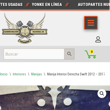
 USADAS
///
YONKE EN LÍNEA
///
AUTOPARTES NUEVA
Saltar
al
contenido
0
Inicio
\
Interiores
\
Manijas
\
Manija Interior Derecha Swift 2012 – 2017