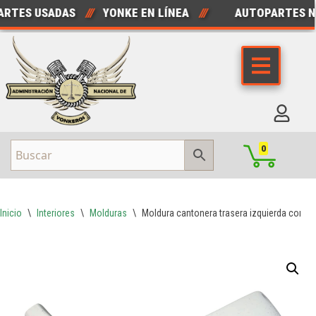
TES USADAS
///
YONKE EN LÍNEA
///
AUTOPARTES NU
Saltar
al
contenido
0
Inicio
\
Interiores
\
Molduras
\
Moldura cantonera trasera izquierda corsa