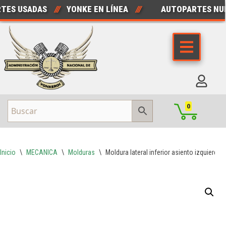
S USADAS
///
YONKE EN LÍNEA
///
AUTOPARTES NUEV
Saltar
al
contenido
0
Inicio
\
MECANICA
\
Molduras
\
Moldura lateral inferior asiento izquierdo