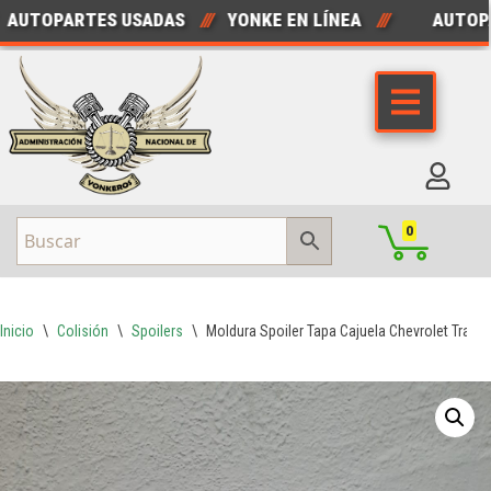
TOPARTES USADAS
///
YONKE EN LÍNEA
///
AUTOPAR
Saltar
al
contenido
0
Inicio
\
Colisión
\
Spoilers
\
Moldura Spoiler Tapa Cajuela Chevrolet Trax 