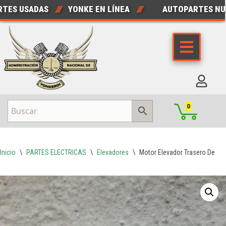
S USADAS
///
YONKE EN LÍNEA
///
AUTOPARTES NUEV
Saltar
al
contenido
0
Inicio
\
PARTES ELECTRICAS
\
Elevadores
\
Motor Elevador Trasero Derec