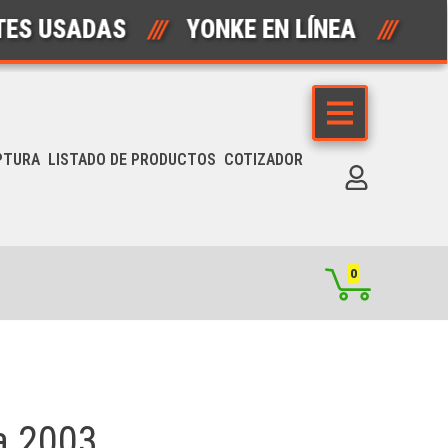
SADAS
///
YONKE EN LÍNEA
///
AUTO
PTURA
LISTADO DE PRODUCTOS
COTIZADOR
0
a 2003