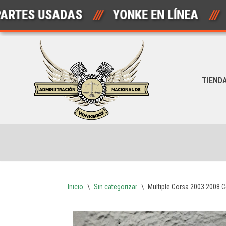
 USADAS
///
YONKE EN LÍNEA
///
A
Saltar
al
contenido
TIEND
Inicio
\
Sin categorizar
\
Multiple Corsa 2003 2008 