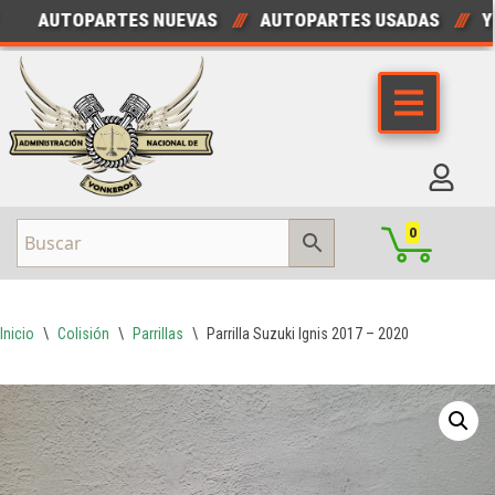
AUTOPARTES NUEVAS
///
AUTOPARTES USADAS
///
YONK
Saltar
al
contenido
0
Inicio
\
Colisión
\
Parrillas
\
Parrilla Suzuki Ignis 2017 – 2020