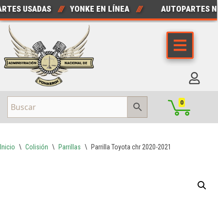
TES USADAS
///
YONKE EN LÍNEA
///
AUTOPARTES NU
Saltar
al
contenido
0
Inicio
\
Colisión
\
Parrillas
\
Parrilla Toyota chr 2020-2021