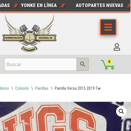
AS
///
YONKE EN LÍNEA
///
AUTOPARTES NUEVAS
///
A
Saltar
al
contenido
0
Inicio
\
Colisión
\
Parrillas
\
Parrilla Versa 2015 2019 Tw