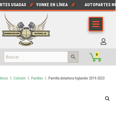
ES USADAS
///
YONKE EN LÍNEA
///
AUTOPARTES NUE
Saltar
al
contenido
0
Inicio
\
Colisión
\
Parrillas
\
Parrrilla delantera higlander 2019-2023