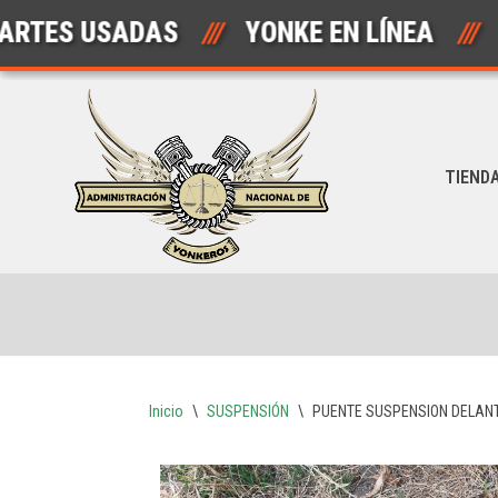
S USADAS
///
YONKE EN LÍNEA
///
Saltar
al
contenido
TIEND
Inicio
\
SUSPENSIÓN
\
PUENTE SUSPENSION DELAN