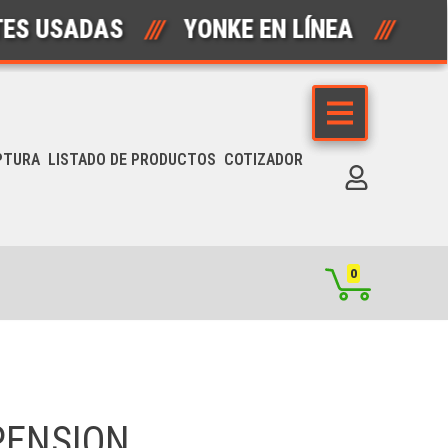
SADAS
///
YONKE EN LÍNEA
///
AUT
PTURA
LISTADO DE PRODUCTOS
COTIZADOR
0
PENSION