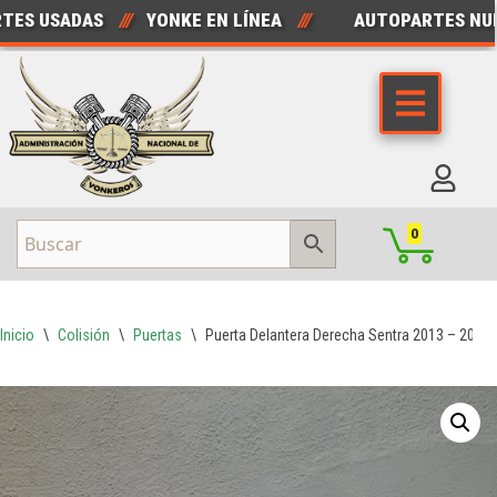
S USADAS
///
YONKE EN LÍNEA
///
AUTOPARTES NUEV
Saltar
al
contenido
0
Inicio
\
Colisión
\
Puertas
\
Puerta Delantera Derecha Sentra 2013 – 2018