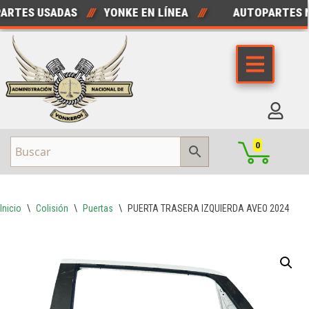
TES USADAS
///
YONKE EN LÍNEA
///
AUTOPARTES N
Saltar
al
contenido
0
Inicio
\
Colisión
\
Puertas
\
PUERTA TRASERA IZQUIERDA AVEO 2024