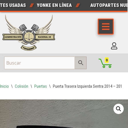
S USADAS
///
YONKE EN LÍNEA
///
AUTOPARTES NUEV
Saltar
al
contenido
0
Inicio
\
Colisión
\
Puertas
\
Puerta Trasera Izquierda Sentra 2014 – 2019