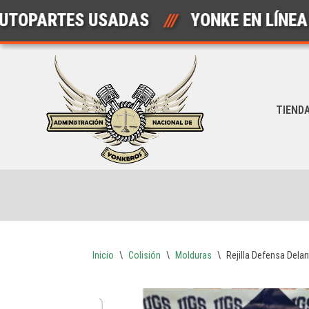
ARTES USADAS
///
YONKE EN LÍNEA
///
Saltar
al
contenido
TIEND
Inicio
\
Colisión
\
Molduras
\
Rejilla Defensa Del