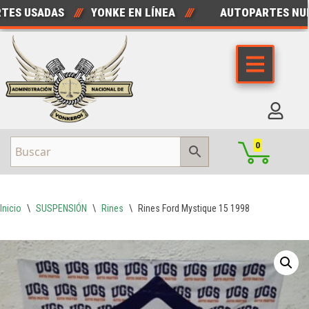
 USADAS
///
YONKE EN LÍNEA
///
AUTOPARTES NUEVA
Saltar
al
contenido
0
Inicio
\
SUSPENSIÓN
\
Rines
\
Rines Ford Mystique 15 1998