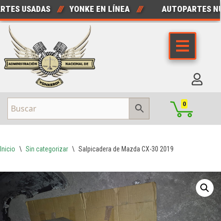
ES USADAS
///
YONKE EN LÍNEA
///
AUTOPARTES NUE
Saltar
al
contenido
0
Inicio
\
Sin categorizar
\
Salpicadera de Mazda CX-30 2019