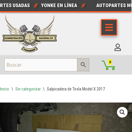
ES USADAS
///
YONKE EN LÍNEA
///
AUTOPARTES NUE
Saltar
al
contenido
0
Inicio
\
Sin categorizar
\
Salpicadera de Tesla Model X 2017