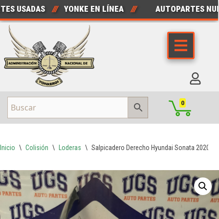
 USADAS
///
YONKE EN LÍNEA
///
AUTOPARTES NUEVA
Saltar
al
contenido
0
Inicio
\
Colisión
\
Loderas
\
Salpicadero Derecho Hyundai Sonata 2020 – 