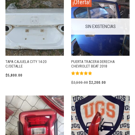
¡Oferta!
SIN EXISTENCIAS
TAPA CAJUELA CITY 14-20
PUERTA TRACERA DERECHA
C/DETALLE
CHEVROLET BEAT 2018
$
5,800.00
Valorado
$
2,500.00
$
2,200.00
con
5.00
de 5