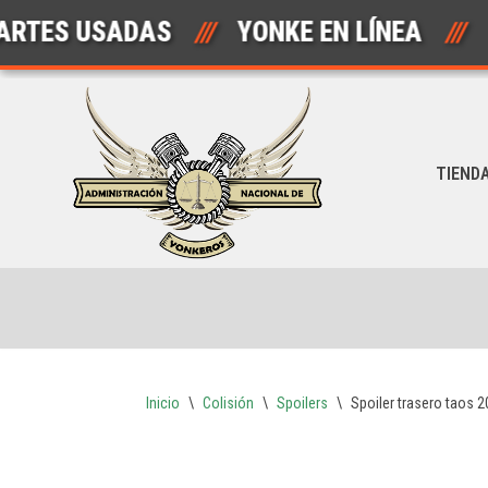
S USADAS
///
YONKE EN LÍNEA
///
Saltar
al
contenido
TIEND
Inicio
\
Colisión
\
Spoilers
\
Spoiler trasero taos 