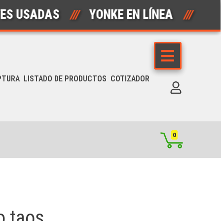
USADAS
///
YONKE EN LÍNEA
///
AUT
PTURA
LISTADO DE PRODUCTOS
COTIZADOR
0
o taos