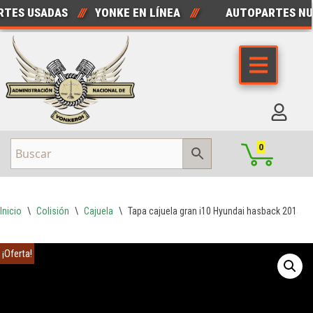
S USADAS
///
YONKE EN LÍNEA
///
AUTOPARTES NUEV
Saltar
al
contenido
0
Inicio
\
Colisión
\
Cajuela
\
Tapa cajuela gran i10 Hyundai hasback 2015/2
¡Oferta!