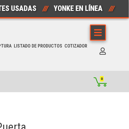
SADAS
///
YONKE EN LÍNEA
///
AUT
PTURA
LISTADO DE PRODUCTOS
COTIZADOR
0
Puerta