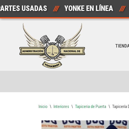
S USADAS
///
YONKE EN LÍNEA
///
A
Saltar
al
contenido
TIEND
Inicio
\
Interiores
\
Tapiceria de Puerta
\
Tapicería