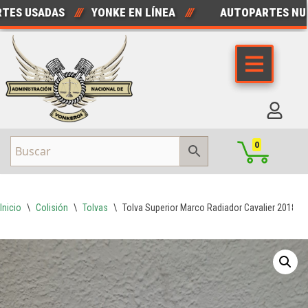
S USADAS
///
YONKE EN LÍNEA
///
AUTOPARTES NUEV
Saltar
al
contenido
0
Inicio
\
Colisión
\
Tolvas
\
Tolva Superior Marco Radiador Cavalier 2018 –