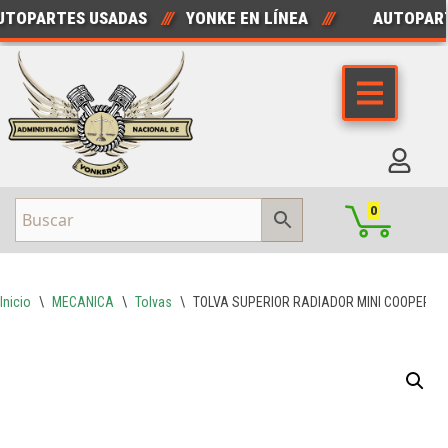
PARTES USADAS
///
YONKE EN LÍNEA
///
AUTOPARTE
Saltar
al
contenido
0
Inicio
\
MECANICA
\
Tolvas
\
TOLVA SUPERIOR RADIADOR MINI COOPER S 