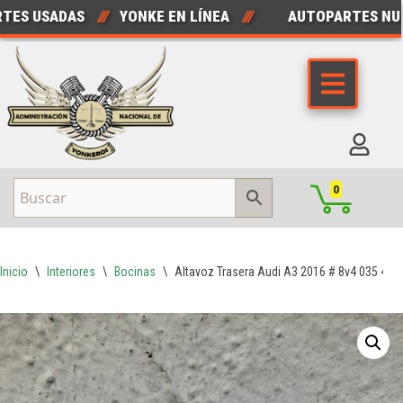
 USADAS
///
YONKE EN LÍNEA
///
AUTOPARTES NUEVA
Saltar
al
contenido
0
Inicio
\
Interiores
\
Bocinas
\
Altavoz Trasera Audi A3 2016 # 8v4 035 411