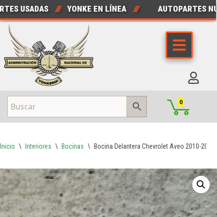
S USADAS
///
YONKE EN LÍNEA
///
AUTOPARTES NUEV
Saltar
al
contenido
0
Inicio
\
Interiores
\
Bocinas
\
Bocina Delantera Chevrolet Aveo 2010-2013