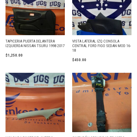
TAPICERIA PUERTA DELANTERA
VISTA LATERAL IZQ CONSOLA
IZQUIERDA NISSAN TSURU 1998 2017
CENTRAL FORD FIGO SEDAN MOD 16-
18
$
1,250.00
$
450.00