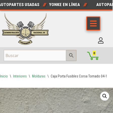
PARTES USADAS
///
YONKE EN LÍNEA
///
AUTOPARTE
Saltar
al
contenido
0
Inicio
\
Interiores
\
Molduras
\
Caja Porta Fusibles Corsa Tornado 04-11 S