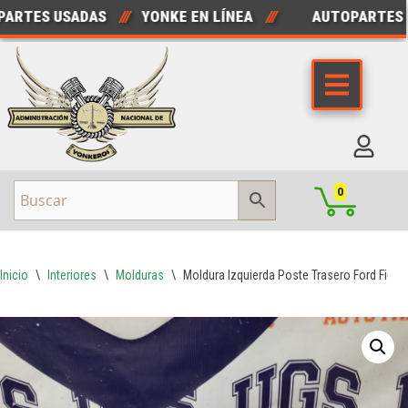
TES USADAS
///
YONKE EN LÍNEA
///
AUTOPARTES NU
Saltar
al
contenido
0
Inicio
\
Interiores
\
Molduras
\
Moldura Izquierda Poste Trasero Ford Figo