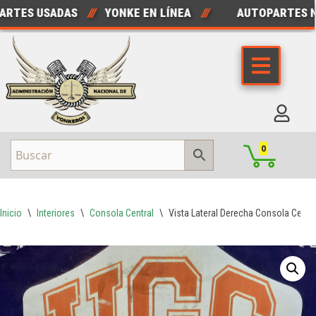
ES USADAS
///
YONKE EN LÍNEA
///
AUTOPARTES NUE
Saltar
al
contenido
0
Inicio
\
Interiores
\
Consola Central
\
Vista Lateral Derecha Consola Centr