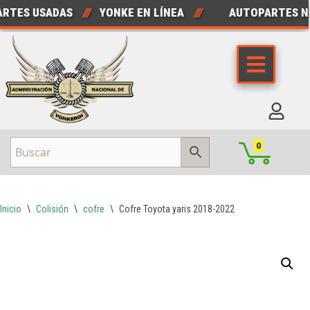
TES USADAS
///
YONKE EN LÍNEA
///
AUTOPARTES NU
Saltar
al
contenido
0
Inicio
\
Colisión
\
cofre
\
Cofre Toyota yaris 2018-2022