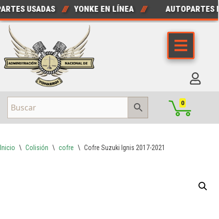
RTES USADAS
///
YONKE EN LÍNEA
///
AUTOPARTES N
Saltar
al
contenido
0
Inicio
\
Colisión
\
cofre
\
Cofre Suzuki Ignis 2017-2021