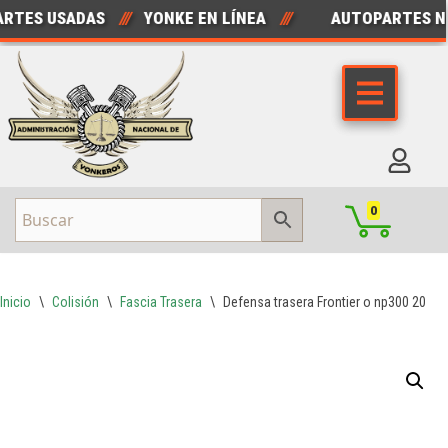
TES USADAS
///
YONKE EN LÍNEA
///
AUTOPARTES NU
Saltar
al
contenido
0
Inicio
\
Colisión
\
Fascia Trasera
\
Defensa trasera Frontier o np300 2021