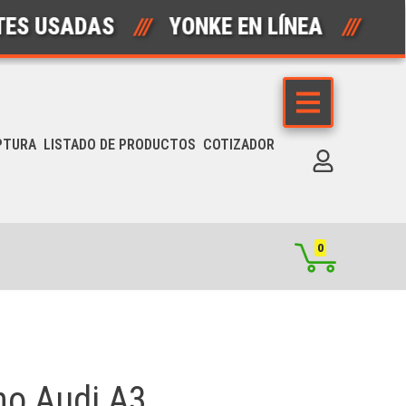
SADAS
///
YONKE EN LÍNEA
///
AUTO
PTURA
LISTADO DE PRODUCTOS
COTIZADOR
0
ho Audi A3