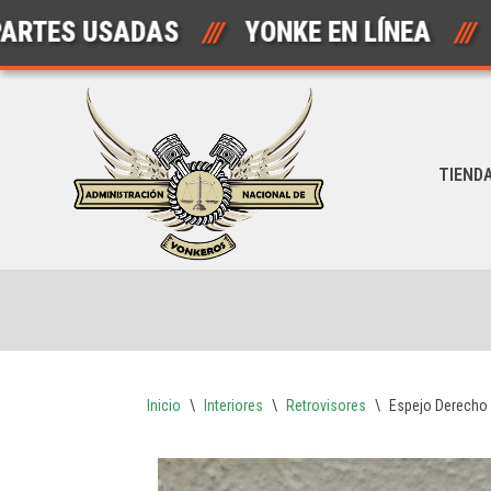
 USADAS
///
YONKE EN LÍNEA
///
A
Saltar
al
contenido
TIEND
Inicio
\
Interiores
\
Retrovisores
\
Espejo Derecho 