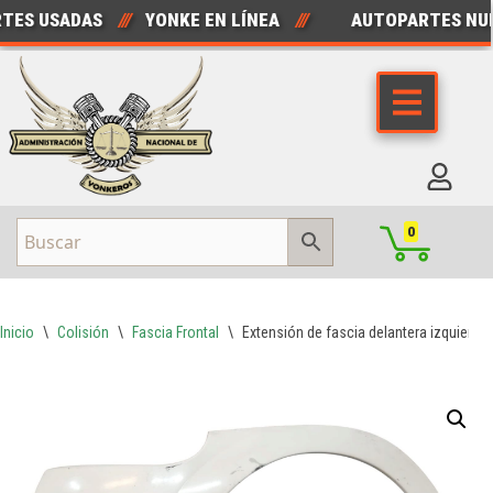
S USADAS
///
YONKE EN LÍNEA
///
AUTOPARTES NUEV
Saltar
al
contenido
0
Inicio
\
Colisión
\
Fascia Frontal
\
Extensión de fascia delantera izquierda