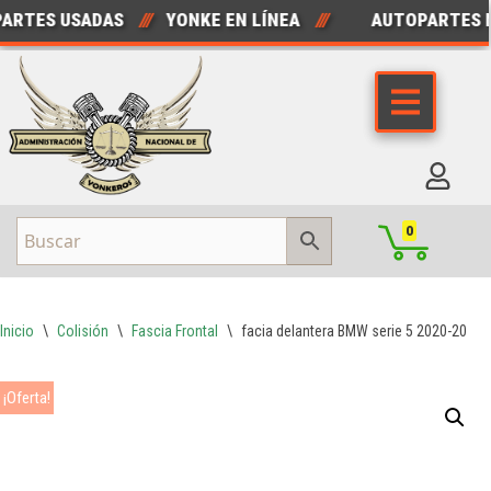
RTES USADAS
///
YONKE EN LÍNEA
///
AUTOPARTES N
Saltar
al
contenido
0
Inicio
\
Colisión
\
Fascia Frontal
\
facia delantera BMW serie 5 2020-2021
¡Oferta!