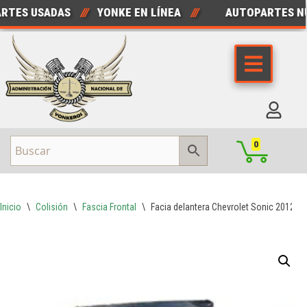
ES USADAS
///
YONKE EN LÍNEA
///
AUTOPARTES NUE
Saltar
al
contenido
0
Inicio
\
Colisión
\
Fascia Frontal
\
Facia delantera Chevrolet Sonic 2012-2