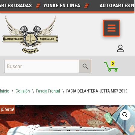
ES USADAS
///
YONKE EN LÍNEA
///
AUTOPARTES NUE
Saltar
al
contenido
0
Inicio
\
Colisión
\
Fascia Frontal
\
FACIA DELANTERA JETTA MK7 2019-20
¡Oferta!