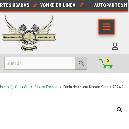
ES USADAS
///
YONKE EN LÍNEA
///
AUTOPARTES NUE
Saltar
al
contenido
0
Inicio
\
Colisión
\
Fascia Frontal
\
Facia delantera Nissan Sentra 2024-202